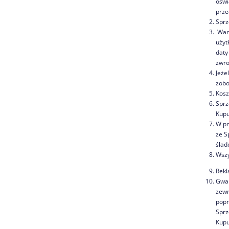
oświ
prze
Sprz
Waru
użyt
daty
zwro
Jeże
zobo
Kosz
Sprz
Kupu
W pr
ze S
ślad
Wszy
Rekl
Gwar
zewn
popr
Sprz
Kupu