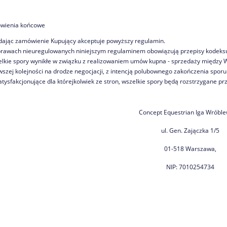
owienia końcowe
dając zamówienie Kupujący akceptuje powyższy regulamin.
rawach nieuregulowanych niniejszym regulaminem obowiązują przepisy kodeksu
lkie spory wynikłe w związku z realizowaniem umów kupna - sprzedaży między 
wszej kolejności na drodze negocjacji, z intencją polubownego zakończenia sporu. 
atysfakcjonujące dla którejkolwiek ze stron, wszelkie spory będą rozstrzygane p
Concept Equestrian Iga Wróbl
ul. Gen. Zajączka 1/5
01-518 Warszawa,
NIP: 7010254734