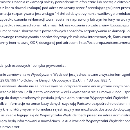
miarze złożenia reklamacji należy powiadomić telefonicznie lub pocztą elektron
z z ksero dowodu zakupu) pod adres wskazany przez Sprzedającego (koszt przesy
amacja rozpatrywana jest w ciągu 14 dni od daty otrzymania wadliwego produktu
zypadku uznania reklamacji towar zostanie naprawiony lub wymieniony na wolny
zypadku nieuzasadnionej reklamacji lub uszkodzenia sprzętu z winy Kupującego, w
ument może skorzystać z pozasądowych sposobów rozpatrywania reklamacji i do
bownego rozwiązywania sporów dotyczących zakupów internetowych, Konsument 
formy internetowej ODR, dostępnej pod adresem: http://ec.europa.eu/consumers
danych osobowych i polityka prywatności.
enie zamówienia w Wypożyczalni Wędzideł jest jednoznaczne z wyrażeniem zgod
 29.08.1997 "o Ochronie Danych Osobowych (Dz.U. nr 133 poz. 883)".
 osobowe klienta nie są przekazywane, odsprzedawane ani użyczane innym osobo
yczenie klienta i jeśli jest to konieczne w celu wywiązania się z umowy kupna - sp
ęp do danych osobowych posiada jedynie administrator Wypożyczalni Wędzideł
lkie informacje na temat bazy danych uzyskają Państwo bezpośrednio od admin
y klient, który wypełnił formularz rejestracyjny ma możliwość dostępu do dotycząc
h usunięcie logując się do Wypożyczalni Wędzideł bądź pisząc na adres administra
jący będą informowani o nowościach i aktualizacjach Wypożyczalni Wędzideł popr
z newsletter.