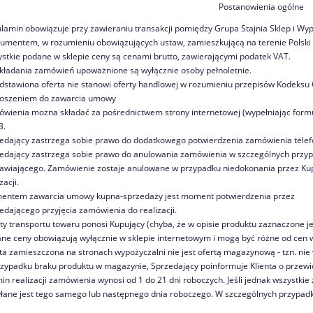
Postanowienia ogólne
lamin obowiązuje przy zawieraniu transakcji pomiędzy Grupa Stajnia Sklep i Wyp
umentem, w rozumieniu obowiązujących ustaw, zamieszkującą na terenie Polski 
stkie podane w sklepie ceny są cenami brutto, zawierającymi podatek VAT.
kładania zamówień upoważnione są wyłącznie osoby pełnoletnie.
dstawiona oferta nie stanowi oferty handlowej w rozumieniu przepisów Kodeksu 
oszeniem do zawarcia umowy
wienia można składać za pośrednictwem strony internetowej (wypełniając formul
3.
edający zastrzega sobie prawo do dodatkowego potwierdzenia zamówienia telef
edający zastrzega sobie prawo do anulowania zamówienia w szczególnych przy
wiającego. Zamówienie zostaje anulowane w przypadku niedokonania przez Kupu
zacji.
ntem zawarcia umowy kupna-sprzedaży jest moment potwierdzenia przez
edającego przyjęcia zamówienia do realizacji.
ty transportu towaru ponosi Kupujący (chyba, że w opisie produktu zaznaczone je
ne ceny obowiązują wyłącznie w sklepie internetowym i mogą być różne od cen w
ta zamieszczona na stronach wypożyczalni nie jest ofertą magazynową - tzn. nie 
zypadku braku produktu w magazynie, Sprzedający poinformuje Klienta o przew
in realizacji zamówienia wynosi od 1 do 21 dni roboczych. Jeśli jednak wszyst
łane jest tego samego lub następnego dnia roboczego. W szczególnych przypadk