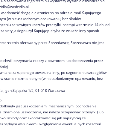
. Do zachowania tego terminu wystarczy wysłanie oświadczenia
zidla@wedzidla.pl
c wiadomość drogą elektroniczną na adres e-mail Kupującego
onym (w nieuszkodzonym opakowaniu, bez śladów
eniu całkowitych kosztów przesyłki, nastąpi w terminie 14 dni od
zapłaty jakiego użył Kupujący, chyba że wskaże inny sposób
 dostarczenia oferowany przez Sprzedawcę, Sprzedawca nie jest
 chwili otrzymania rzeczy z powrotem lub dostarczenia przez
śniej
ymiana zakupionego towaru na inny, po uzgodnieniu szczegółów
o w stanie niezmienionym (w nieuszkodzonym opakowaniu, bez
nia , gen.Zajączka 1/5, 01-518 Warszawa
o.
 dotknięty jest uszkodzeniami mechanicznymi pochodzenia
i znamiona uszkodzenia, nie należy przyjmować przesyłki (lub
okół szkody oraz skontaktować się jak najszybciej ze
t niezbędnym warunkiem uwzględnienia ewentualnych roszczeń