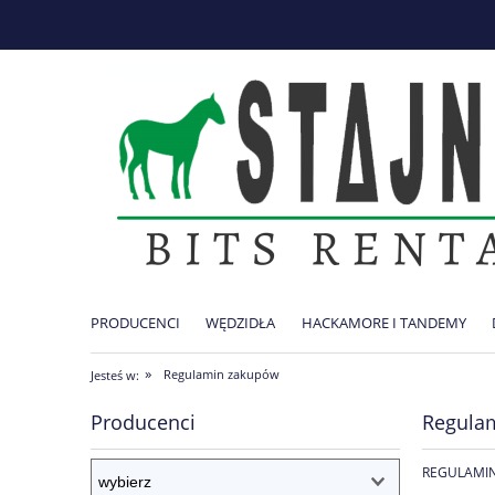
PRODUCENCI
WĘDZIDŁA
HACKAMORE I TANDEMY
CZĘSTE PYTANIA
O NAS
KONTAKT
»
Regulamin zakupów
Jesteś w:
Producenci
Regula
REGULAMIN