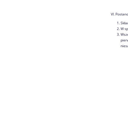
VI. Postan
Skła
W sp
Wsze
pier
nies