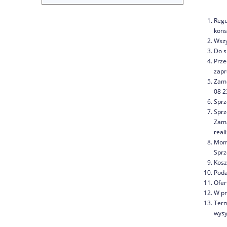
Regu
kons
Wszy
Do s
Prze
zapr
Zamó
08 2
Sprz
Sprz
Zama
reali
Mome
Sprz
Kosz
Poda
Ofer
W pr
Term
wysy