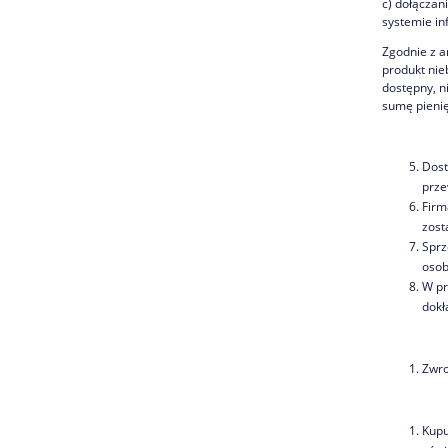
c) dołączan
systemie i
Zgodnie z a
produkt nie
dostępny, n
sumę pieni
Dost
prze
Firm
zost
Sprz
osob
W pr
dokł
Zwro
Kupu