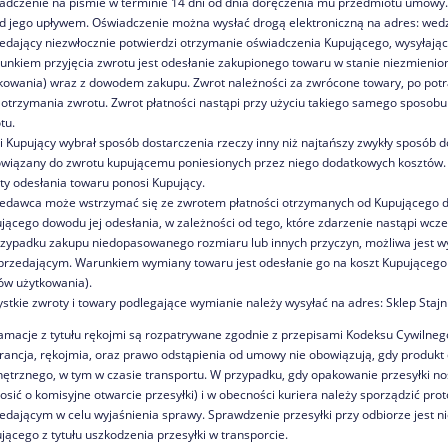
adczenie na piśmie w terminie 14 dni od dnia doręczenia mu przedmiotu umowy
d jego upływem. Oświadczenie można wysłać drogą elektroniczną na adres: wed
edający niezwłocznie potwierdzi otrzymanie oświadczenia Kupującego, wysyłają
nkiem przyjęcia zwrotu jest odesłanie zakupionego towaru w stanie niezmieni
kowania) wraz z dowodem zakupu. Zwrot należności za zwrócone towary, po potrąc
 otrzymania zwrotu. Zwrot płatności nastąpi przy użyciu takiego samego sposobu 
tu.
li Kupujący wybrał sposób dostarczenia rzeczy inny niż najtańszy zwykły sposób
wiązany do zwrotu kupującemu poniesionych przez niego dodatkowych kosztów.
ty odesłania towaru ponosi Kupujący.
edawca może wstrzymać się ze zwrotem płatności otrzymanych od Kupującego do
jącego dowodu jej odesłania, w zależności od tego, które zdarzenie nastąpi wcze
zypadku zakupu niedopasowanego rozmiaru lub innych przyczyn, możliwa jest w
przedającym. Warunkiem wymiany towaru jest odesłanie go na koszt Kupująceg
ów użytkowania).
stkie zwroty i towary podlegające wymianie należy wysyłać na adres: Sklep Staj
amacje z tytułu rękojmi są rozpatrywane zgodnie z przepisami Kodeksu Cywilneg
ancja, rękojmia, oraz prawo odstąpienia od umowy nie obowiązują, gdy produkt
ętrznego, w tym w czasie transportu. W przypadku, gdy opakowanie przesyłki nos
osić o komisyjne otwarcie przesyłki) i w obecności kuriera należy sporządzić prot
edającym w celu wyjaśnienia sprawy. Sprawdzenie przesyłki przy odbiorze jes
jącego z tytułu uszkodzenia przesyłki w transporcie.