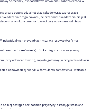
 Umowy Sprzedaży jest dodatkowo utrwalona i zabezpieczona w
ntów oraz o odpowiedzialności za szkodę wyrządzoną przez
ić świadczenia z tego powodu, że przedmiot świadczenia nie jest
awiadomi o tym konsumenta i zwróci całą otrzymaną od niego
 W indywidualnych przypadkach możliwa jest wysyłka firmą
ermin realizacji zamówienia) . Do każdego zakupu załączony
iem (przy odbiorze towaru), zapłata gotówką (w przypadku odbioru
czenie odpowiedniej rubryki w formularzu zamówienia i wpisanie
 od niej odstąpić bez podania przyczyny, składając stosowne