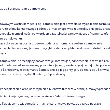
izacja i przetwarzanie zamówienia
tawowym warunkiem realizacji zamówienia jest prawidłowe wypełnienie formula
ru telefonu kontaktowego i adresu e-mailowego w celu umożliwienia potwierdz
zypadku niemożliwości potwierdzenia rzetelności zamawiającego (numer telefon
anie anulowane).
ąca dla stron jest cena produktu podana w momencie złożenia zamówienia.
amówienia doliczany jest koszt wysyłki podany w opisie produktu (uzależniony od 
jący.
 zamówienia, Sprzedający potwierdza je, informując jednocześnie o terminie rea
adomość, na adres wskazany przez Kupującego, zawierającej co najmniej potwie
a Sprzedawcy o otrzymaniu Zamówienia i o jego przyjęciu do realizacji. Z chwilą
owa Sprzedaży między Klientem, a Sprzedawcą.
 zabezpieczenie oraz udostępnienie Klientowi treści zawieranej Umowy Sprzedaż
ienie niniejszego Regulaminu na stronie Sklepu Internetowego,
ie Kupującemu wiadomości e-mail, o której mowa powyżej, a także poprzez