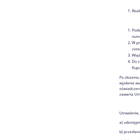
Real
Pods
nume
W pr
zost
Wiąż
Do z
Kupu
Po złożeniu
wysłanie wi
oświadczeni
zawarta Um
Utrwalenie,
a) udostępn
b) przesłan