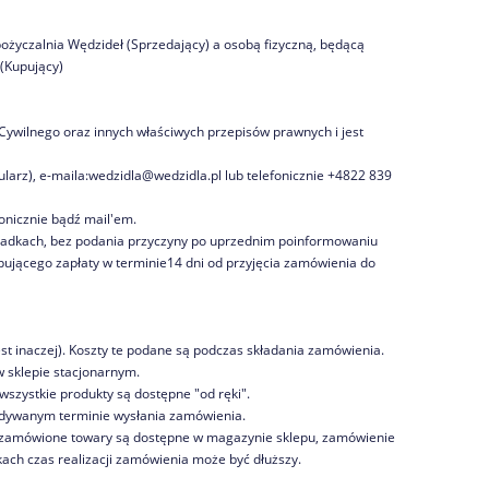
ożyczalnia Wędzideł (Sprzedający) a osobą fizyczną, będącą
(Kupujący)
Cywilnego oraz innych właściwych przepisów prawnych i jest
arz), e-maila:wedzidla@wedzidla.pl lub telefonicznie +4822 839
onicznie bądź mail'em.
padkach, bez podania przyczyny po uprzednim poinformowaniu
jącego zapłaty w terminie14 dni od przyjęcia zamówienia do
st inaczej). Koszty te podane są podczas składania zamówienia.
 sklepie stacjonarnym.
wszystkie produkty są dostępne "od ręki".
idywanym terminie wysłania zamówienia.
kie zamówione towary są dostępne w magazynie sklepu, zamówienie
ach czas realizacji zamówienia może być dłuższy.