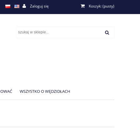
Zaloguj się
Koszyk:
(pusty)
UPOWAĆ
WSZYSTKO O WĘDZIDŁACH