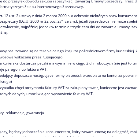
ie do przesyłek dowodu zakupu i specyfikacji zawartej Umowy Sprzedaży. Treść
nformatycznym Sklepu Internetowego Sprzedawcy.
rt. 12 ust. 2 ustawy z dnia 2 marca 2000 r. o ochronie niektórych praw konsume
bezpieczny (Dz.U. 2000 nr 22 poz. 271 ze zm.), jeżeli Sprzedawca nie może spełn
iezwłocznie, najpóźniej jednak w terminie trzydziestu dni od zawarcia umowy, z
ężną.
awy realizowane są na terenie całego kraju za pośrednictwem firmy kurierskiej.
wozową wskazaną przez Kupującego.
a kurierska dostarcza paczki maksymalnie w ciągu 2 dni roboczych (nie jest to t
aje paragon lub faktura VAT.
edający dopuszcza następujące formy płatności: przedpłata na konto, za pobran
istego)
zypadku chęci otrzymania faktury VAT za zakupiony towar, konieczne jest zazna
adnych danych, umożliwiające wystawienie faktury VAT.
ty, reklamacje, gwarancja
jący, będący jednocześnie konsumentem, który zawarł umowę na odległość, może