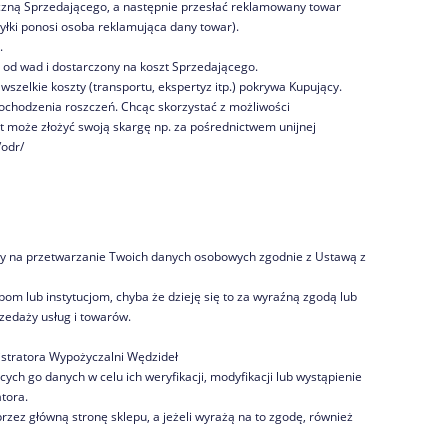
iczną Sprzedającego, a następnie przesłać reklamowany towar
łki ponosi osoba reklamująca dany towar).
.
 od wad i dostarczony na koszt Sprzedającego.
szelkie koszty (transportu, ekspertyz itp.) pokrywa Kupujący.
chodzenia roszczeń. Chcąc skorzystać z możliwości
może złożyć swoją skargę np. za pośrednictwem unijnej
/odr/
y na przetwarzanie Twoich danych osobowych zgodnie z Ustawą z
m lub instytucjom, chyba że dzieję się to za wyraźną zgodą lub
rzedaży usług i towarów.
istratora Wypożyczalni Wędzideł
ych go danych w celu ich weryfikacji, modyfikacji lub wystąpienie
tora.
zez główną stronę sklepu, a jeżeli wyrażą na to zgodę, również