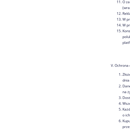
O za
(wra
Rekl
W pr
W pr
Kons
polu
plat
V. Ochrona 
Złoż
dnia
Dane
na ż
Dost
Wsze
Każd
o ic
Kupu
prze